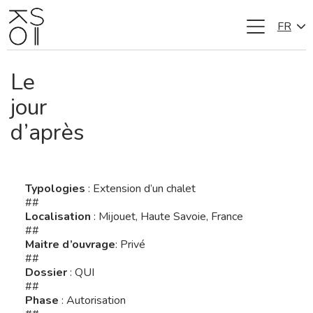
FR
Aller
au
contenu
Le
jour
d’après
Typologies
: Extension d’un chalet
##
Localisation
: Mijouet, Haute Savoie, France
##
Maitre d’ouvrage
: Privé
##
Dossier
: QUI
##
Phase
: Autorisation